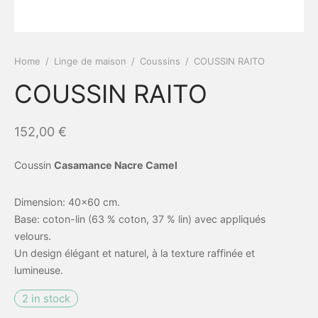
lier
Home
/
Linge de maison
/
Coussins
/
COUSSIN RAITO
naires
COUSSIN RAITO
e / Outdoor
152,00
€
Coussin
Casamance Nacre Camel
Dimension: 40×60 cm.
Base: coton-lin (63 % coton, 37 % lin) avec appliqués
velours.
Un design élégant et naturel, à la texture raffinée et
lumineuse.
2 in stock