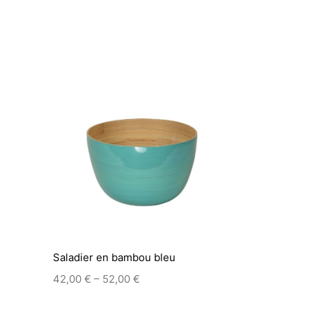
Saladier en bambou bleu
–
42,00
€
52,00
€
This