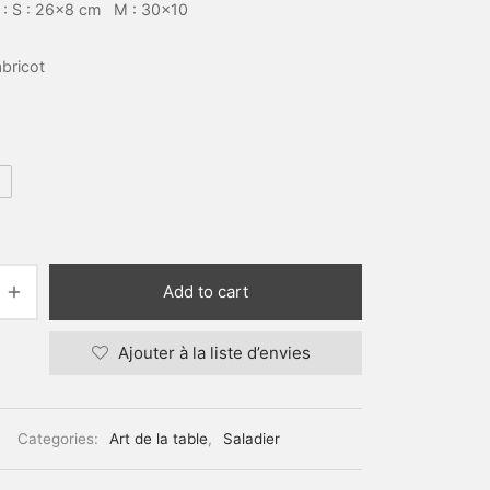
 : S : 26×8 cm M : 30×10
abricot
Add to cart
Ajouter à la liste d’envies
Categories:
Art de la table
,
Saladier