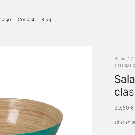
ntage
Contact
Blog
Home
/
Ar
classique 
Sal
clas
39,50
€
adier en 