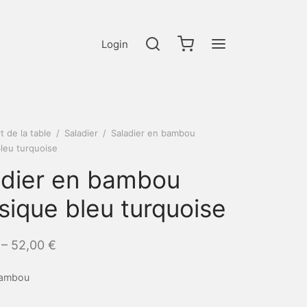
Login
t de la table
/
Saladier
/
Saladier en bambou
bleu turquoise
adier en bambou
sique bleu turquoise
–
52,00
€
bambou